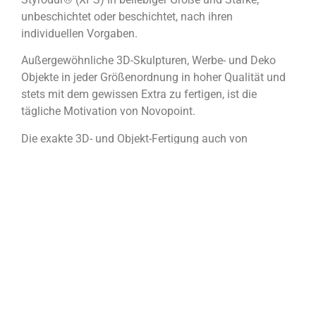
unbeschichtet oder beschichtet, nach ihren
individuellen Vorgaben.
Außergewöhnliche 3D-Skulpturen, Werbe- und Deko
Objekte in jeder Größenordnung in hoher Qualität und
stets mit dem gewissen Extra zu fertigen, ist die
tägliche Motivation von Novopoint.
Die exakte 3D- und Objekt-Fertigung auch von
Spezialaufträgen für die Bereiche Bau und Architektur,
Kulisse- und Bühnengestaltung, Marketing und
Werbung, Beschriftung und Verpackung zeichnet unser
Team ebenso aus, wie ein gutes Gespür für schöne
Gestaltung.
Die Anwendungen sind sehr vielfältig.
Dazu werden sämtliche Auftragsarbeiten termingerecht
und hochwertig ausgeführt.